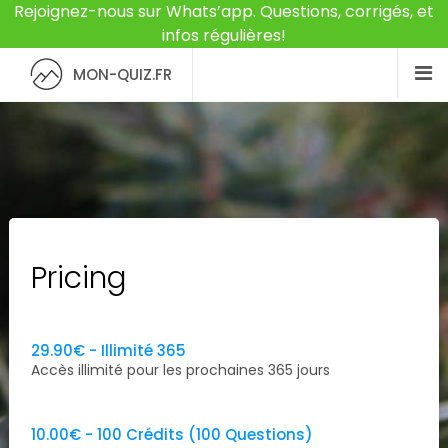
Rejoignez-nous sur Whats’app. Questions, corrigés, et
infos régulières!
MON-QUIZ.FR
Pricing
29.90
€
- Illimité 365
Accès illimité pour les prochaines 365 jours
10.00
€
- 100 Crédits (100 Questions)