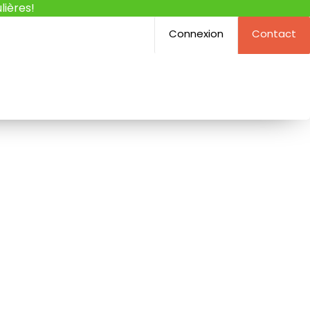
lières!
Connexion
Contact