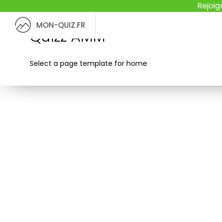
Rejoig
MON-QUIZ.FR
Quizz AMM
Select a page template for home