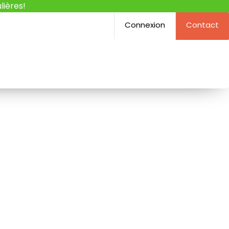
lières!
Connexion
Contact