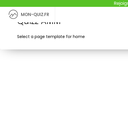
Rejoig
MON-QUIZ.FR
Quizz AMM
Select a page template for home